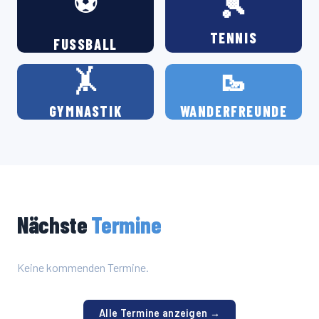
⚽
🎾
TENNIS
FUSSBALL
🤸
🥾
GYMNASTIK
WANDERFREUNDE
Nächste
Termine
Keine kommenden Termine.
Alle Termine anzeigen →