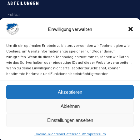
ABTEILUNGEN
Fußball
Tennis
Gymnastik
Einwilligung verwalten
Wanderfreunde
Um dir ein optimales Erlebnis zu bieten, verwenden wir Technologien wie
KONTAKT & SOCIAL MEDIA
Cookies, um Geräteinformationen zu speichern und/oder darauf
zuzugreifen. Wenn du diesen Technologien zustimmst, können wir Daten
Römerbruchstr. 28 · 93309 Kelheim
wie das Surfverhalten oder eindeutige IDs auf dieser Website verarbeiten.
info@spvgg-kapfelberg.de
Wenn du deine Einwilligung nicht erteilst oder zurückziehst, können
bestimmte Merkmale und Funktionen beeinträchtigt werden.
Facebook
Akzeptieren
Instagram
Ablehnen
Einstellungen ansehen
© 2026 SpVgg Kapfelberg
Design & Umsetzung:
HuschDesign
Impressum
Datenschutz
Cookie-Richtlinie
Datenschutz
Impressum