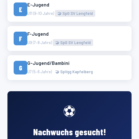
E-Jugend
E
U11 (9–10 Jahre)
🤝 SpG SV Lengfeld
F-Jugend
F
U9 (7–8 Jahre)
🤝 SpG SV Lengfeld
G-Jugend/Bambini
G
U7 (5–6 Jahre)
🤝 SpVgg Kapfelberg
⚽
Nachwuchs gesucht!