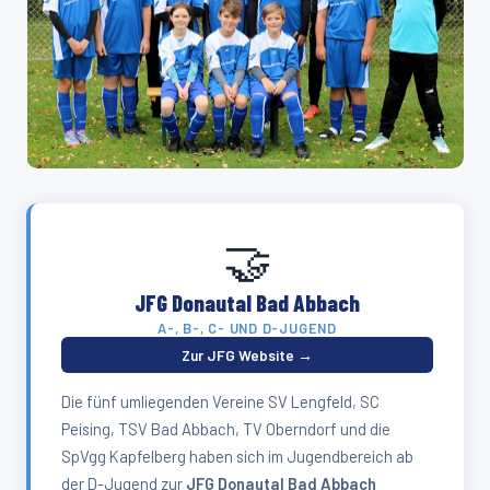
🤝
JFG Donautal Bad Abbach
A-, B-, C- UND D-JUGEND
Zur JFG Website →
Die fünf umliegenden Vereine SV Lengfeld, SC
Peising, TSV Bad Abbach, TV Oberndorf und die
SpVgg Kapfelberg haben sich im Jugendbereich ab
der D-Jugend zur
JFG Donautal Bad Abbach