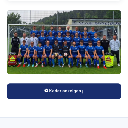
⚽ Kader anzeigen
↓
SpVgg Kapfelberg auf FuPa