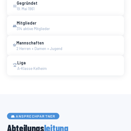
Gegründet
📅
19. Mai 1961
Mitglieder
👥
314 aktive Mitglieder
Mannschaften
⚽
2 Herren + Damen + Jugend
Liga
🏆
A-Klasse Kelheim
👥 ANSPRECHPARTNER
Abteilungs
leitung