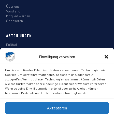
Über uns
Vorstand
Mitglied werden
Sponsoren
ABTEILUNGEN
Fußball
Tennis
Gymnastik
Einwilligung verwalten
Wanderfreunde
Um dir ein optimales Erlebnis zu bieten, verwenden wir Technologien wie
KONTAKT & SOCIAL MEDIA
Cookies, um Geräteinformationen zu speichern und/oder darauf
zuzugreifen. Wenn du diesen Technologien zustimmst, können wir Daten
Römerbruchstr. 28 · 93309 Kelheim
wie das Surfverhalten oder eindeutige IDs auf dieser Website verarbeiten.
info@spvgg-kapfelberg.de
Wenn du deine Einwilligung nicht erteilst oder zurückziehst, können
bestimmte Merkmale und Funktionen beeinträchtigt werden.
Facebook
Akzeptieren
Instagram